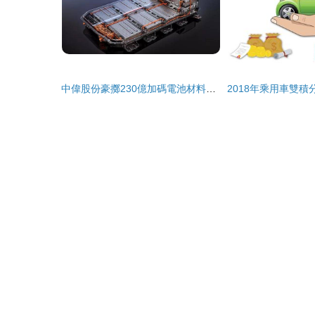
中偉股份豪擲230億加碼電池材料，分新能源汽車正迎“紅利”井噴？