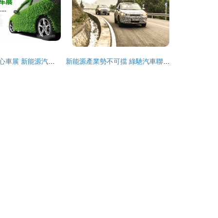
甘肅國際會展中心車展 新能源汽車亮相時間及參展亮點
新能源產業勢不可擋 綠馳汽車聯合生產助推汽車強國夢