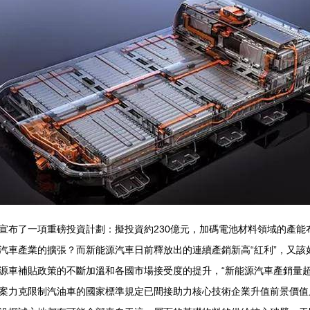
宣布了一項重磅投資計劃：擬投資約230億元，加碼電池材料領域的產能
車產業的擴張？而新能源汽車日前釋放出的連續產銷新高“紅利”，又該如
源車補貼政策的不斷加溫和各國市場接受度的提升，“新能源汽車產銷量超
案力克限制汽油車的國家標準規定已間接助力核心技術企業升值前景價值