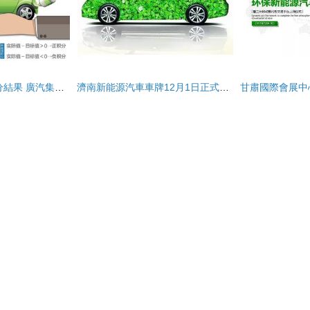
2018年乘用車雙積分結果 廣汽集團成為最大輸家，行業壓力顯現
濟南新能源汽車車牌12月1日正式開放申請，綠色出行再添新動力