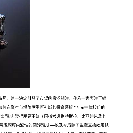
布局。這一決定引發了市場的廣泛關注。作為一家專注于鋰
何在資本市場角度重新判斷其投資邏輯？\n\n中偉股份的
出預期”變得屢見不鮮（同樣考慮到特斯拉、比亞迪以及其
展現深厚內涵性的回歸預期 —以及今后除了生產直接效用賦