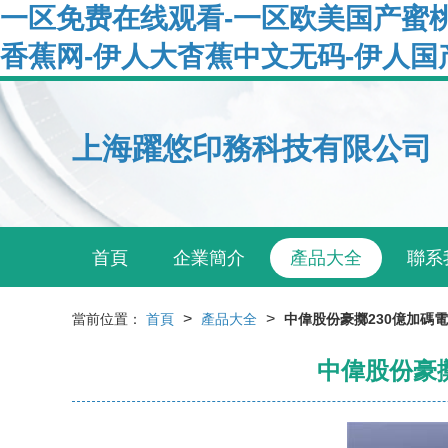
一区免费在线观看-一区欧美国产蜜桃
香蕉网-伊人大杳蕉中文无码-伊人国
上海躍悠印務科技有限公司
首頁
企業簡介
產品大全
聯系
>
>
當前位置：
首頁
產品大全
中偉股份豪擲230億加碼
中偉股份豪